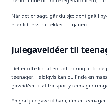
derfor finde dit indre legebarn frem, når
Når det er sagt, går du sjældent galt i b
eller lidt ekstra lækkert til ganen.
Julegaveidéer til teen
Det er ofte lidt af en udfordring at finde
teenager. Heldigvis kan du finde en mass
gaveidéer til at fra sporty teenagedreng
En god julegave til ham, der er teenager