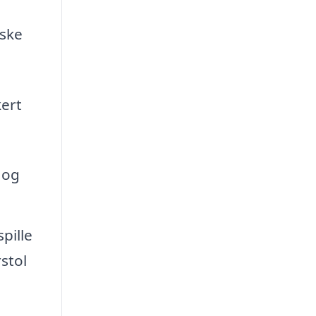
åske
kert
e og
pille
stol