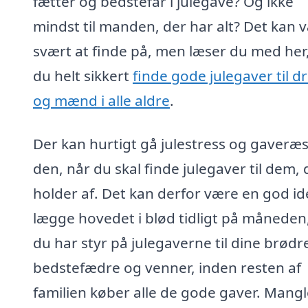
fætter og bedstefar i julegave? Og ikke
mindst til manden, der har alt? Det kan 
svært at finde på, men læser du med her, 
du helt sikkert
finde gode julegaver til d
og mænd i alle aldre
.
Der kan hurtigt gå julestress og gaveræs
den, når du skal finde julegaver til dem, 
holder af. Det kan derfor være en god id
lægge hovedet i blød tidligt på måneden
du har styr på julegaverne til dine brødr
bedstefædre og venner, inden resten af
familien køber alle de gode gaver. Mangl