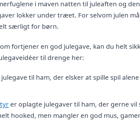
merfuglene i maven natten til juleaften og den
gaver lokker under træet. For selvom julen m
lt særligt for børn.
som fortjener en god julegave, kan du helt sik
julegaveidéer til drenge her:
julegave til ham, der elsker at spille spil alen
tyr
er oplagte julegaver til ham, der gerne vil s
r helt hooked, men mangler en god mus, gamer