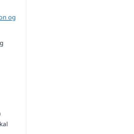
ion og
og
n
kal