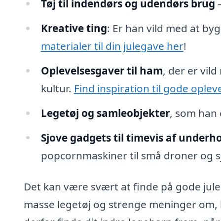
Tøj til indendørs og udendørs brug
Kreative ting
: Er han vild med at by
materialer til din julegave her
!
Oplevelsesgaver til ham
, der er vil
kultur.
Find inspiration til gode oplev
Legetøj og samleobjekter
, som han 
Sjove gadgets til timevis af underh
popcornmaskiner til små droner og s
Det kan være svært at finde på gode jule
masse legetøj og strenge meninger om, hv