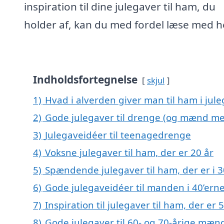
inspiration til dine julegaver til ham, du
holder af, kan du med fordel læse med h
Indholdsfortegnelse
skjul
1)
Hvad i alverden giver man til ham i jul
2)
Gode julegaver til drenge (og mænd me
3)
Julegaveidéer til teenagedrenge
4)
Voksne julegaver til ham, der er 20 år
5)
Spændende julegaver til ham, der er i 3
6)
Gode julegaveidéer til manden i 40’ern
7)
Inspiration til julegaver til ham, der er 
8)
Gode julegaver til 60- og 70-årige mæn