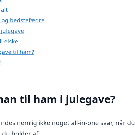
alt
e og bedstefædre
 julegave
l elske
gave til ham?
!
man til ham i julegave?
findes nemlig ikke noget all-in-one svar, når du
 du holder af.