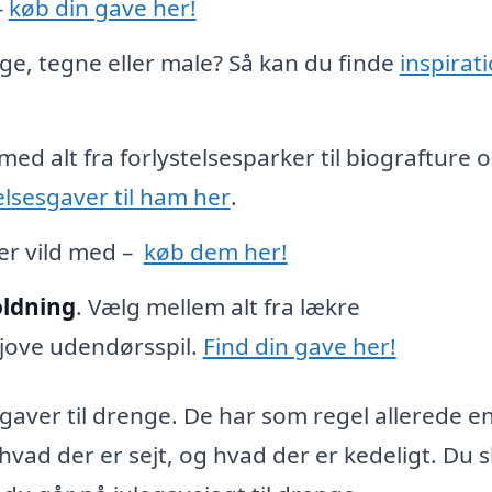
–
køb din gave her!
gge, tegne eller male? Så kan du finde
inspirat
d med alt fra forlystelsesparker til biografture 
elsesgaver til ham her
.
er vild med –
køb dem her!
oldning
. Vælg mellem alt fra lækre
jove udendørsspil.
Find din gave her!
gaver til drenge. De har som regel allerede e
ad der er sejt, og hvad der er kedeligt. Du s