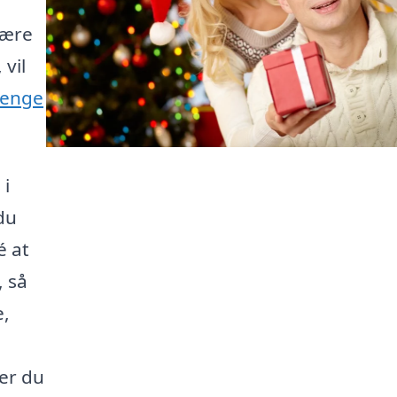
være
vil
renge
 i
du
é at
, så
e,
er du