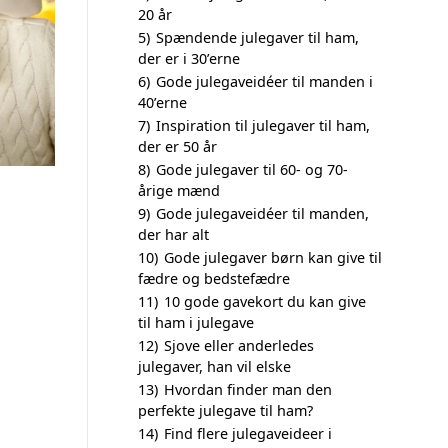
20 år
5)
Spændende julegaver til ham,
der er i 30’erne
6)
Gode julegaveidéer til manden i
40’erne
7)
Inspiration til julegaver til ham,
der er 50 år
8)
Gode julegaver til 60- og 70-
årige mænd
9)
Gode julegaveidéer til manden,
der har alt
10)
Gode julegaver børn kan give til
fædre og bedstefædre
11)
10 gode gavekort du kan give
til ham i julegave
12)
Sjove eller anderledes
julegaver, han vil elske
13)
Hvordan finder man den
perfekte julegave til ham?
14)
Find flere julegaveideer i