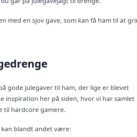
 du går på julegavejagt til drenge.
yen med en sjov gave, som kan få ham til at gr
agedrenge
 på gode julegaver til ham, der lige er blevet
e inspiration her på siden, hvor vi har samlet
e til hardcore gamere.
, kan blandt andet være: