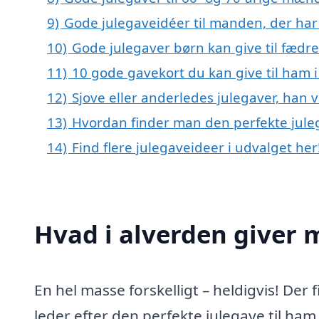
9)
Gode julegaveidéer til manden, der har 
10)
Gode julegaver børn kan give til fædr
11)
10 gode gavekort du kan give til ham i
12)
Sjove eller anderledes julegaver, han vi
13)
Hvordan finder man den perfekte jule
14)
Find flere julegaveideer i udvalget her
Hvad i alverden giver 
En hel masse forskelligt – heldigvis! Der 
leder efter den perfekte julegave til ham,