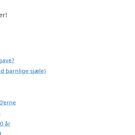
er!
egave?
d barnlige sjæle)
0’erne
e
50 år
d