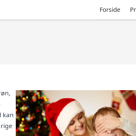
Forside
P
røn,
e
d kan
årige