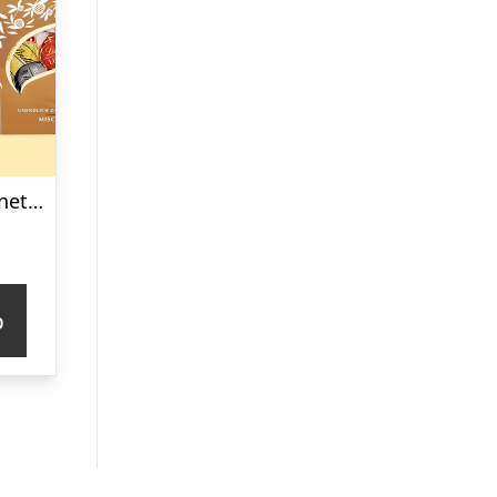
Lindt Lindor Cornet 500 gram – Blandet chokolade
p