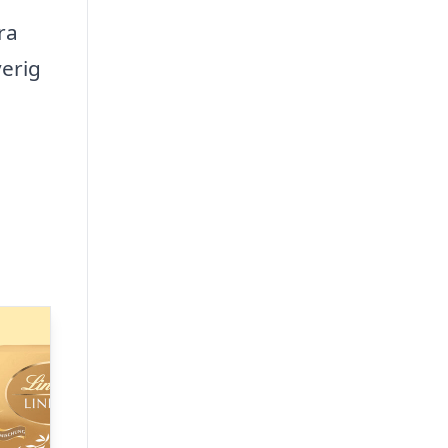
ra
verig