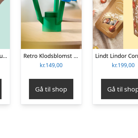
Kølende Massageruller
Retro Klodsblomst – Mellem
kr.
149,00
kr.
199,00
Gå til shop
Gå til sho