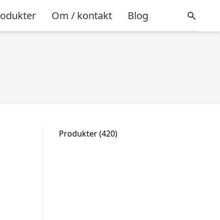
rodukter
Om / kontakt
Blog
420
Produkter
420
varer