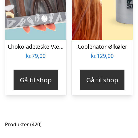
Chokoladeæske Værktøj
Coolenator Ølkøler
kr.
79,00
kr.
129,00
Gå til shop
Gå til shop
420
Produkter
420
varer