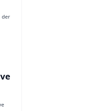
, der
ave
ve