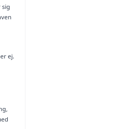
 sig
aven
er ej.
ng,
med