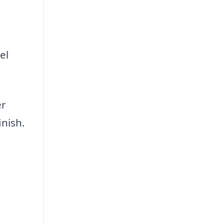
el
er
inish.