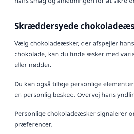
hans smag og anledningen for at sikre en
Skræddersyede chokoladeæsk
Vælg chokoladeæsker, der afspejler hans
chokolade, kan du finde æsker med varia
eller nødder.
Du kan også tilføje personlige elemente
en personlig besked. Overvej hans yndlin
Personlige chokoladeæsker signalerer om
præferencer.