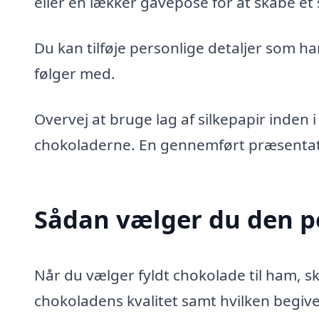
eller en lækker gavepose for at skabe et s
Du kan tilføje personlige detaljer som han
følger med.
Overvej at bruge lag af silkepapir inden 
chokoladerne. En gennemført præsenta
Sådan vælger du den pe
Når du vælger fyldt chokolade til ham, s
chokoladens kvalitet samt hvilken begiven