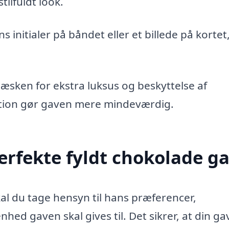
tilfuldt look.
s initialer på båndet eller et billede på kortet
i æsken for ekstra luksus og beskyttelse af
tion gør gaven mere mindeværdig.
rfekte fyldt chokolade g
kal du tage hensyn til hans præferencer,
hed gaven skal gives til. Det sikrer, at din ga