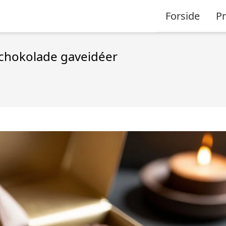
Forside
P
t chokolade gaveidéer