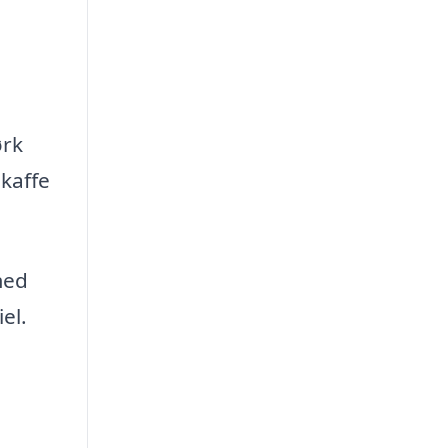
ørk
kaffe
med
el.