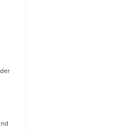
 der
ånd