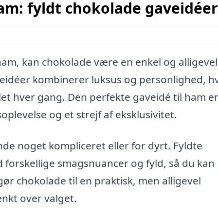
ham: fyldt chokolade gaveidéer
 ham, kan chokolade være en enkel og alligevel
veidéer kombinerer luksus og personlighed, hv
let hver gang. Den perfekte gaveidé til ham er
plevelse og et strejf af eksklusivitet.
de noget kompliceret eller for dyrt. Fyldte
 forskellige smagsnuancer og fyld, så du kan
gør chokolade til en praktisk, men alligevel
nkt over valget.