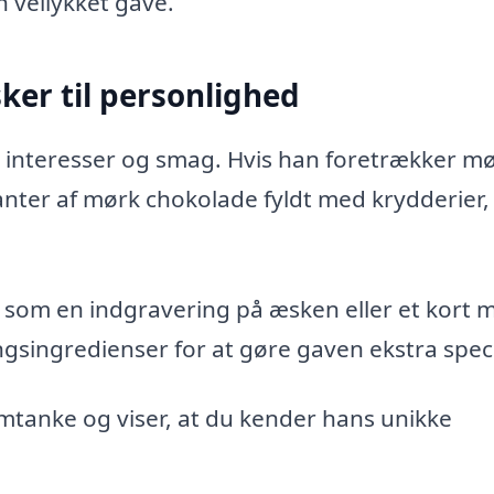
 vellykket gave.
er til personlighed
 interesser og smag. Hvis han foretrækker m
nter af mørk chokolade fyldt med krydderier, 
r som en indgravering på æsken eller et kort 
gsingredienser for at gøre gaven ekstra speci
tanke og viser, at du kender hans unikke